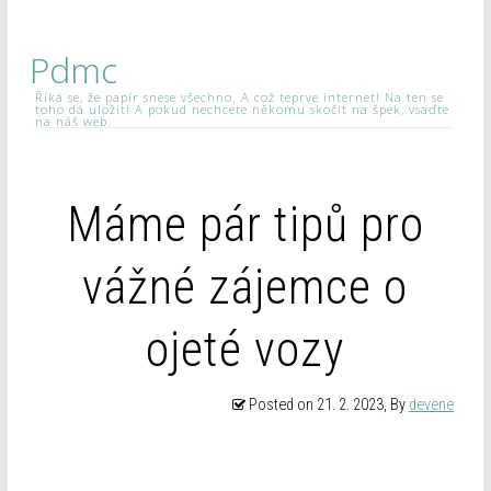
Pdmc
Říká se, že papír snese všechno. A což teprve internet! Na ten se
toho dá uložit! A pokud nechcete někomu skočit na špek, vsaďte
na náš web.
Máme pár tipů pro
vážné zájemce o
ojeté vozy
Posted on
21. 2. 2023
, By
devene