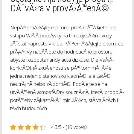
DÅ¯vÄ›ra v provÄ›Å™enÃ©!
NepÅ™emÃ½Å¡lejte o tom, proÄ mÅ¯Å¾ete i po
vstupu VaÅ¡Ã­ poptÃ¡vky na trh s ojetÃ½mi vozy
zÅ¯stat naprosto v klidu. PÅ™emÃ½Å¡lejte o tom, co
prÃ¡vÄ› Vy napÃ­Å¡ete do hodnoticÃ­ho prostoru,
abyste rozpoutali andy auta dizkuse. Dle VaÅ¡Ã­
konkrÃ©tnÃ­ zkuÅ¡enosti se pÅ™itom mÅ¯Å¾e
jednat nejen o stanovisko kladnÃ©, ale takÃ©
neutrÃ¡lnÃ­ nebo zÃ¡pornÃ©. PodÃ­lejte se na
utvÃ¡Å™enÃ­ atmosfÃ©ry souznÄ›nÃ­, kterÃ¡ propojÃ­
potÅ™eby zÃ¡kaznÃ­kÅ¯ minulÃ½ch, stÃ¡vajÃ­cÃ­ch i
tÄ›ch budoucÃ­ch.
4.3/5 - (19 votes)