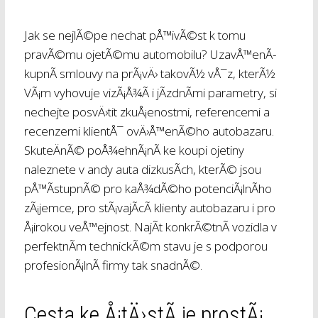
Jak se nejlÃ©pe nechat pÅ™ivÃ©st k tomu
pravÃ©mu ojetÃ©mu automobilu? UzavÅ™enÃ­
kupnÃ­ smlouvy na prÃ¡vÄ› takovÃ½ vÅ¯z, kterÃ½
VÃ¡m vyhovuje vizÃ¡Å¾Ã­ i jÃ­zdnÃ­mi parametry, si
nechejte posvÄ›tit zkuÅ¡enostmi, referencemi a
recenzemi klientÅ¯ ovÄ›Å™enÃ©ho autobazaru.
SkuteÄnÃ© poÅ¾ehnÃ¡nÃ­ ke koupi ojetiny
naleznete v
andy auta dizkusÃ­ch
, kterÃ© jsou
pÅ™Ã­stupnÃ© pro kaÅ¾dÃ©ho potenciÃ¡lnÃ­ho
zÃ¡jemce, pro stÃ¡vajÃ­cÃ­ klienty autobazaru i pro
Å¡irokou veÅ™ejnost. NajÃ­t konkrÃ©tnÃ­ vozidla v
perfektnÃ­m technickÃ©m stavu je s podporou
profesionÃ¡lnÃ­ firmy tak snadnÃ©.
Cesta ke Å¡tÄ›stÃ­ je prostÃ¡.