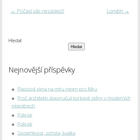
←
Počasí vás nezaskočí
Londýn
→
Hledat
Hledat
Nejnovější příspěvky
Plastová okna na míru nejen pro Míru
Proč architekti doporučují korkové stěny v moderních
interiérech
Pokrok
Pokrok
Spolehlivost, ochota, kvalita