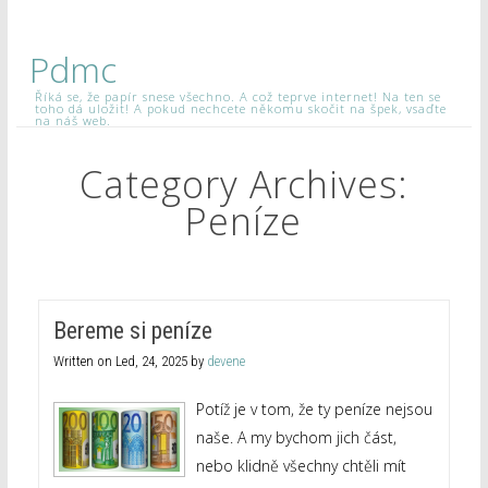
Pdmc
Říká se, že papír snese všechno. A což teprve internet! Na ten se
toho dá uložit! A pokud nechcete někomu skočit na špek, vsaďte
na náš web.
Category Archives:
Peníze
Bereme si peníze
Written on
Led, 24, 2025
by
devene
Potíž je v tom, že ty peníze nejsou
naše. A my bychom jich část,
nebo klidně všechny chtěli mít