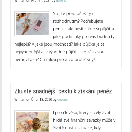
Written on
Pro, 11, 2021
by
devene
Stojíte před důležitým
rozhodnutím? Potřebujete
peníze, ale nevíte, kde si půjčit a
jaké podmínky pro vás budou ty
nejlepší? A jaké jsou možnosti? Jaká půjčka je ta
nejvýhodnější a je výhodné půjčit si se zástavou
nemovitosti? Co mluví pro a co proti? Když…
Zkuste snadnější cestu k získání peněz
Written on
Úno, 13, 2020
by
devene
I pro člověka, který si celý život
hlídá své finanční závazky může v
životě nastat situace, kdy