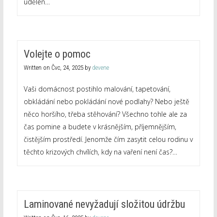
udělen…
Volejte o pomoc
Written on
Čvc, 24, 2025
by
devene
Vaši domácnost postihlo malování, tapetování,
obkládání nebo pokládání nové podlahy? Nebo ještě
něco horšího, třeba stěhování? Všechno tohle ale za
čas pomine a budete v krásnějším, příjemnějším,
čistějším prostředí. Jenomže čím zasytit celou rodinu v
těchto krizových chvílích, kdy na vaření není čas?…
Laminované nevyžadují složitou údržbu