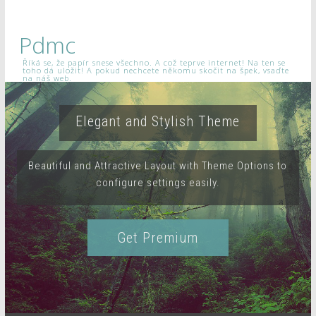
Pdmc
Říká se, že papír snese všechno. A což teprve internet! Na ten se
toho dá uložit! A pokud nechcete někomu skočit na špek, vsaďte
na náš web.
Elegant and Stylish Theme
Beautiful and Attractive Layout with Theme Options to
configure settings easily.
Get Premium