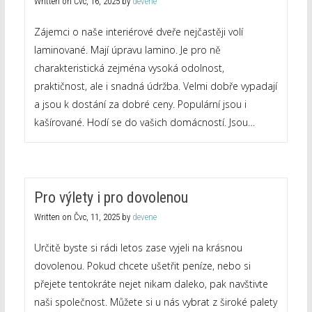
Written on
Čvc, 16, 2025
by
devene
Zájemci o naše interiérové dveře nejčastěji volí
laminované. Mají úpravu lamino. Je pro ně
charakteristická zejména vysoká odolnost,
praktičnost, ale i snadná údržba. Velmi dobře vypadají
a jsou k dostání za dobré ceny. Populární jsou i
kašírované. Hodí se do vašich domácností. Jsou…
Pro výlety i pro dovolenou
Written on
Čvc, 11, 2025
by
devene
Určitě byste si rádi letos zase vyjeli na krásnou
dovolenou. Pokud chcete ušetřit peníze, nebo si
přejete tentokráte nejet nikam daleko, pak navštivte
naši společnost. Můžete si u nás vybrat z široké palety