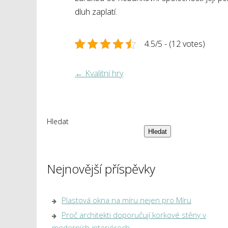
dluh zaplatí.
4.5/5 - (12 votes)
←
Kvalitní hry
Hledat
Hledat
Nejnovější příspěvky
Plastová okna na míru nejen pro Míru
Proč architekti doporučují korkové stěny v
moderních interiérech