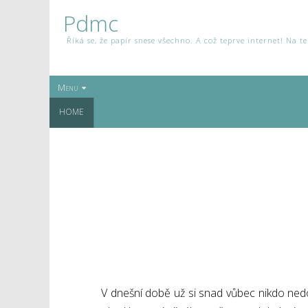
Pdmc
Říká se, že papír snese všechno. A což teprve internet! Na 
Menu
HOME
V dnešní době už si snad vůbec nikdo nedok