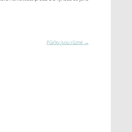
Půjčky jsou různé
→