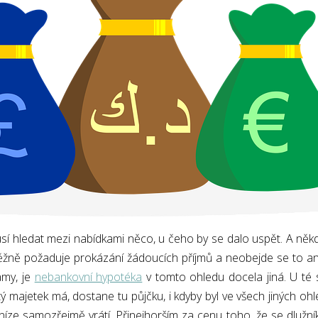
musí hledat mezi nabídkami něco, u čeho by se dalo uspět. A něk
běžně požaduje prokázání žádoucích příjmů a neobejde se to ani 
amy, je
nebankovní hypotéka
v tomto ohledu docela jiná. U té 
 majetek má, dostane tu půjčku, i kdyby byl ve všech jiných oh
eníze samozřejmě vrátí. Přinejhorším za cenu toho, že se dlužn