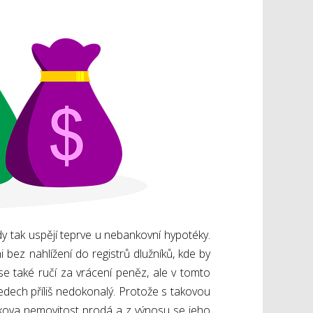
dy tak uspějí teprve u nebankovní hypotéky.
bez nahlížení do registrů dlužníků, kde by
se také ručí za vrácení peněz, ale v tomto
ledech příliš nedokonalý. Protože s takovou
íkova nemovitost prodá a z výnosu se jeho