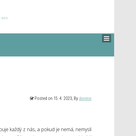
š web.
Posted on
15. 4. 2023
, By
devene
buje každý z nás, a pokud je nemá, nemyslí