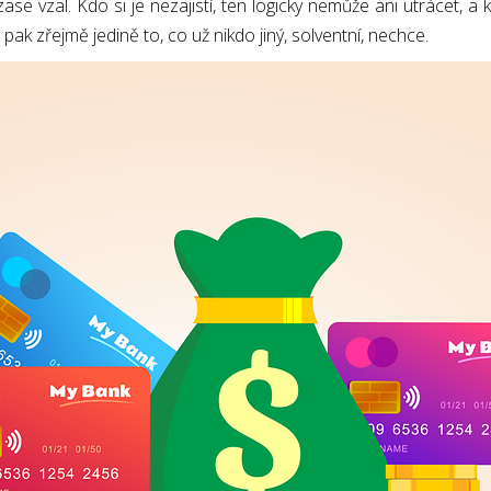
zase vzal. Kdo si je nezajistí, ten logicky nemůže ani utrácet, a
k zřejmě jedině to, co už nikdo jiný, solventní, nechce.