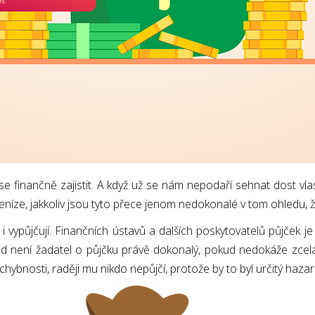
k se finančně zajistit. A když už se nám nepodaří sehnat dost v
peníze, jakkoliv jsou tyto přece jenom nedokonalé v tom ohledu, 
 i vypůjčují. Finančních ústavů a dalších poskytovatelů půjček j
d není žadatel o půjčku právě dokonalý, pokud nedokáže zce
ybnosti, raději mu nikdo nepůjčí, protože by to byl určitý hazar