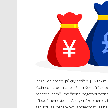
Jenže lidé prostě půjčky potřebují. A tak 
Zatímco se po nich totiž u jiných půjček 
žadatelé neměli mít žádné negativní zázn
případě nemovitostí. A když někdo nemovitý
zárukou se nebankovní společnosti její p