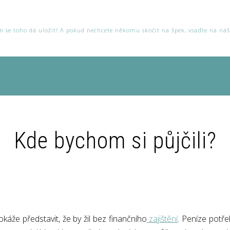
ten se toho dá uložit! A pokud nechcete někomu skočit na špek, vsaďte na ná
Kde bychom si půjčili?
áže představit, že by žil bez finančního
zajištění
. Peníze potře