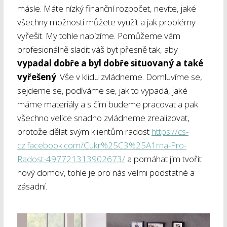
másle. Máte nízký finanční rozpočet, nevíte, jaké
všechny možnosti můžete využít a jak problémy
vyřešit. My tohle nabízíme. Pomůžeme vám
profesionálně sladit váš byt přesně tak, aby
vypadal dobře a byl dobře situovaný a také
vyřešený
. Vše v klidu zvládneme. Domluvíme se,
sejdeme se, podíváme se, jak to vypadá, jaké
máme materiály a s čím budeme pracovat a pak
všechno velice snadno zvládneme zrealizovat,
protože dělat svým klientům radost
https://cs-
cz.facebook.com/Cukr%25C3%25A1rna-Pro-
Radost-497721313902673/
a pomáhat jim tvořit
nový domov, tohle je pro nás velmi podstatné a
zásadní.