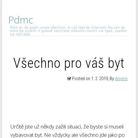
Pdmc
Říká se, že papír snese všechno. A což teprve internet! Na ten se
toho dá uložit! A pokud nechcete někomu skočit na špek, vsaďte
na náš web.
Všechno pro váš byt
Posted on
1. 2. 2019
, By
devene
Určitě jste už někdy zažili situaci, že byste si museli
vybavovat byt. Ne vždycky ale všechno jde jako po