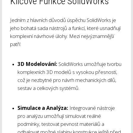
Klíčové Funkce SolidWorks
Jedním z hlavních důvodů úspěchu SolidWorks je
jeho bohatá sada nástrojů a funkcí, které usnadňují
komplexní návrhové úlohy. Mezi nejvýznamnější
patří:
3D Modelování:
SolidWorks umožňuje tvorbu
komplexních 3D modelů s vysokou přesností,
což je nezbytné pro návrh mechanických dílů,
sestav a celkových systémů.
Simulace a Analýza:
Integrované nástroje
pro analýzu umožňují simulovat reálné
podmínky, testovat pevnost materiálů a
odhalovat možné slabiny konstrukce ještě před