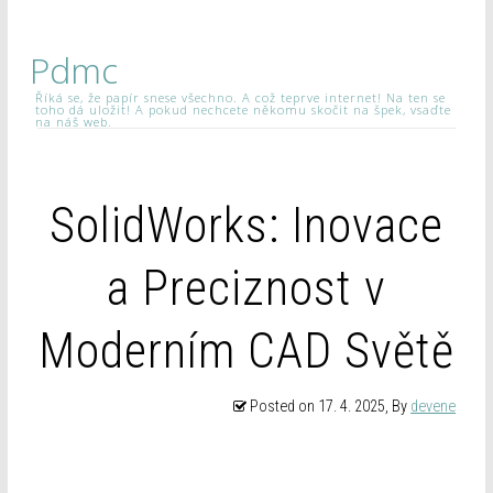
Pdmc
Říká se, že papír snese všechno. A což teprve internet! Na ten se
toho dá uložit! A pokud nechcete někomu skočit na špek, vsaďte
na náš web.
SolidWorks: Inovace
a Preciznost v
Moderním CAD Světě
Posted on
17. 4. 2025
, By
devene