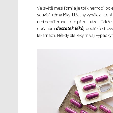
Ve světě mezi lidmi a je tolik nemocí, bo
souvisí i téma léky. Úžasný vynález, který
umí nepříjemnostem předcházet. Takže něk
občanům
dostatek léků,
doplňků stravy
lékárnách. Někdy ale léky mívají výpadky 