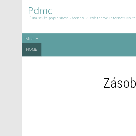
Pdmc
Říká se, že papír snese všechno. A což teprve internet! Na 
Menu
HOME
Zásobo