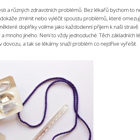
lesti a různých zdravotních problémů. Bez lékařů bychom to ne
 dokáže zmírnit nebo vyléčit spoustu problémů, které omezují k
teré doplňky volíme jako každodenní příjem k naší stravě. Lék
 a mnoho jiného. Není to vždy jednoduché. Těch základních l
v dovozu, a tak se lékárny snaží problém co nejdříve vyřešit.