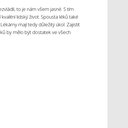
zvládli, to je nám všem jasné. S tím
valitní lidský život. Spousta léků také
árny mají tedy důležitý úkol. Zajistit
éků by mělo být dostatek ve všech