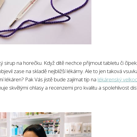
 sirup na horečku. Když dítě nechce přijmout tabletu či čípek
objevil zase na skladě nejbližší lékárny. Ale to jen taková vs
í lékáren? Pak Vás jistě bude zajímat tip na
lékárenský velko
e skvělými ohlasy a recenzemi pro kvalitu a spolehlivost distri