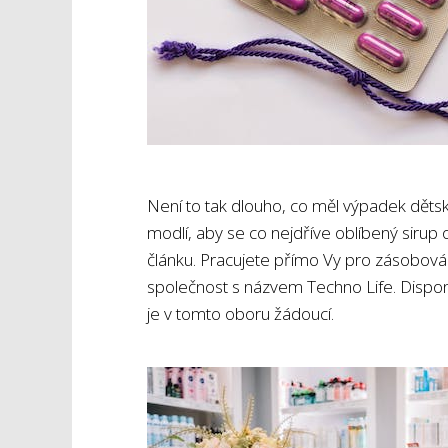
Není to tak dlouho, co měl výpadek dětský
modlí, aby se co nejdříve oblíbený sirup 
článku. Pracujete přímo Vy pro zásobován
společnost s názvem Techno Life. Disponuj
je v tomto oboru žádoucí.