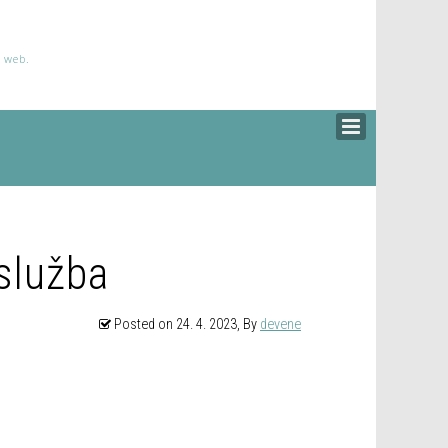
š web.
 služba
Posted on
24. 4. 2023
, By
devene