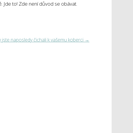
ě. Jde to! Zde není důvod se obávat.
 jste naposledy čichali k vašemu koberci
→