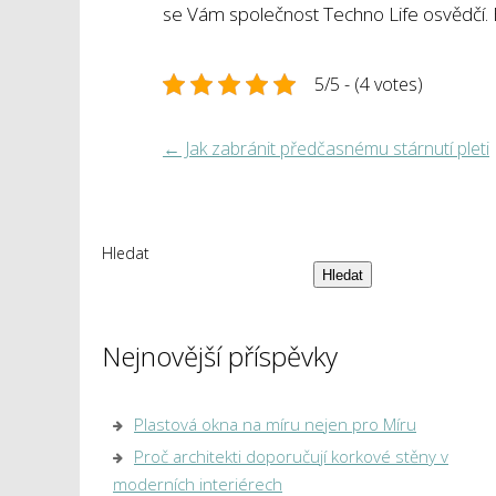
se Vám společnost Techno Life osvědčí. B
5/5 - (4 votes)
←
Jak zabránit předčasnému stárnutí pleti
Hledat
Hledat
Nejnovější příspěvky
Plastová okna na míru nejen pro Míru
Proč architekti doporučují korkové stěny v
moderních interiérech