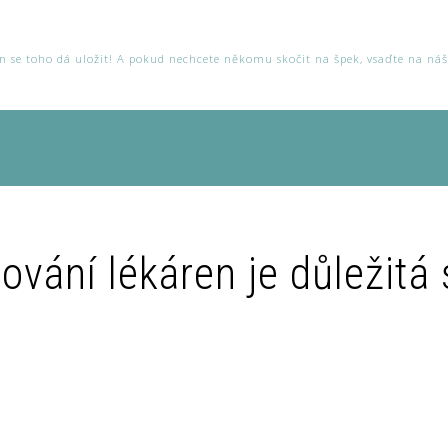
ten se toho dá uložit! A pokud nechcete někomu skočit na špek, vsaďte na ná
vání lékáren je důležitá