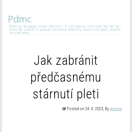
Pdmc
Říká se, že papír snese všechno. A což teprve internet! Na ten se
toho dá uložit! A pokud nechcete někomu skočit na špek, vsaďte
na náš web.
Jak zabránit
předčasnému
stárnutí pleti
Posted on
24. 4. 2023
, By
devene