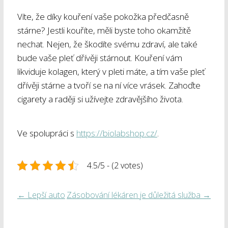
Víte, že díky kouření vaše pokožka předčasně
stárne? Jestli kouříte, měli byste toho okamžitě
nechat. Nejen, že škodíte svému zdraví, ale také
bude vaše pleť dřívěji stárnout. Kouření vám
likviduje kolagen, který v pleti máte, a tím vaše pleť
dřívěji stárne a tvoří se na ní více vrásek. Zahoďte
cigarety a raději si užívejte zdravějšího života.
Ve spolupráci s
https://biolabshop.cz/
.
4.5/5 - (2 votes)
←
Lepší auto
Zásobování lékáren je důležitá služba
→