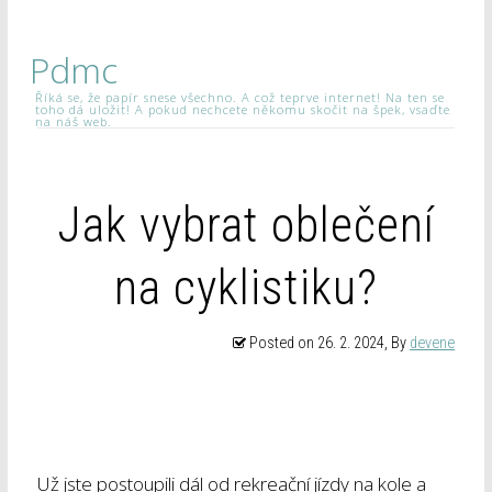
Pdmc
Říká se, že papír snese všechno. A což teprve internet! Na ten se
toho dá uložit! A pokud nechcete někomu skočit na špek, vsaďte
na náš web.
Jak vybrat oblečení
na cyklistiku?
Posted on
26. 2. 2024
, By
devene
Už jste postoupili dál od rekreační jízdy na kole a