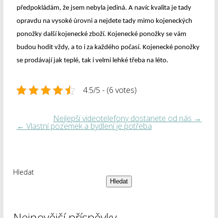
předpokládám, že jsem nebyla jediná. A navíc kvalita je tady
opravdu na vysoké úrovni a nejdete tady mimo kojeneckých
ponožky další kojenecké zboží. Kojenecké ponožky se vám
budou hodit vždy, a to i za každého počasí. Kojenecké ponožky
se prodávají jak teplé, tak i velmi lehké třeba na léto.
4.5/5 - (6 votes)
Nejlepší videotelefony dostanete od nás
→
←
Vlastní pozemek a bydlení je potřeba
Hledat
Hledat
Nejnovější příspěvky