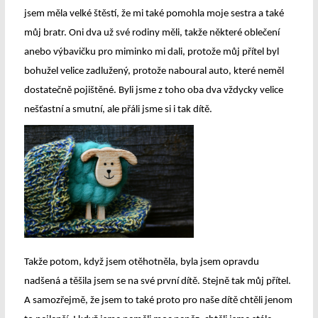
jsem měla velké štěstí, že mi také pomohla moje sestra a také
můj bratr. Oni dva už své rodiny měli, takže některé oblečení
anebo výbavičku pro miminko mi dali, protože můj přítel byl
bohužel velice zadlužený, protože naboural auto, které neměl
dostatečně pojištěné. Byli jsme z toho oba dva vždycky velice
nešťastní a smutní, ale přáli jsme si i tak dítě.
Takže potom, když jsem otěhotněla, byla jsem opravdu
nadšená a těšila jsem se na své první dítě. Stejně tak můj přítel.
A samozřejmě, že jsem to také proto pro naše dítě chtěli jenom