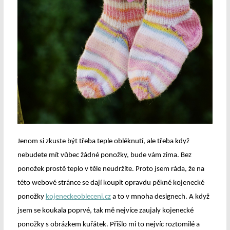
Jenom si zkuste být třeba teple obléknutí, ale třeba když
nebudete mít vůbec žádné ponožky, bude vám zima. Bez
ponožek prostě teplo v těle neudržíte. Proto jsem ráda, že na
této webové stránce se dají koupit opravdu pěkné kojenecké
ponožky
kojeneckeobleceni.cz
a to v mnoha designech. A když
jsem se koukala poprvé, tak mě nejvíce zaujaly kojenecké
ponožky s obrázkem kuřátek. Přišlo mi to nejvíc roztomilé a