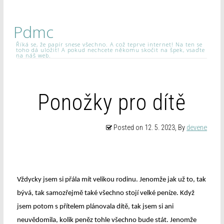
Pdmc
Říká se, že papír snese všechno. A což teprve internet! Na ten se
toho dá uložit! A pokud nechcete někomu skočit na špek, vsaďte
na náš web.
Ponožky pro dítě
Posted on
12. 5. 2023
, By
devene
Vždycky jsem si přála mít velikou rodinu. Jenomže jak už to, tak
bývá, tak samozřejmě také všechno stojí velké peníze. Když
jsem potom s přítelem plánovala dítě, tak jsem si ani
neuvědomila, kolik peněz tohle všechno bude stát. Jenomže