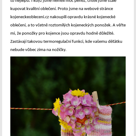
to nejlepší. I když jsme neměli moc peněz, chtěli jsme stále
kupovat kvalitní oblečení. Proto jsme na webové stránce
kojeneckeobleceni.cz nakoupili opravdu krásné kojenecké
oblečení, a to včetně roztomilých kojeneckých ponožek. A věřte
mi, že ponožky pro kojence jsou opravdu hodně důležité.
Zastávají takovou termoregulační funkci, kde vašemu děťátku
nebude vůbec zima na nožičky.