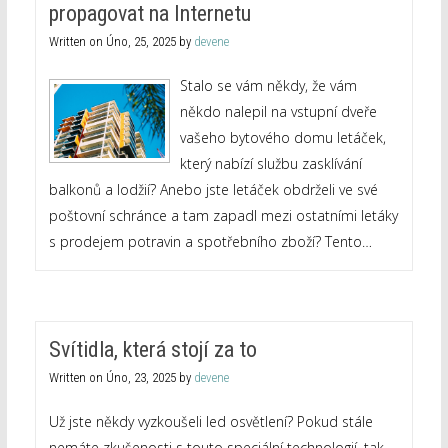
propagovat na Internetu
Written on
Úno, 25, 2025
by
devene
Stalo se vám někdy, že vám
někdo nalepil na vstupní dveře
vašeho bytového domu letáček,
který nabízí službu zasklívání
balkonů a lodžií? Anebo jste letáček obdrželi ve své
poštovní schránce a tam zapadl mezi ostatními letáky
s prodejem potravin a spotřebního zboží? Tento…
Svítidla, která stojí za to
Written on
Úno, 23, 2025
by
devene
Už jste někdy vyzkoušeli led osvětlení? Pokud stále
nemáte zkušenosti s touto speciální technologií, tak