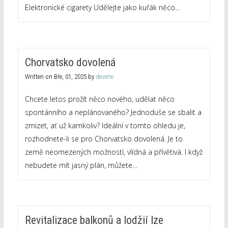
Elektronické cigarety Udělejte jako kuřák něco…
Chorvatsko dovolená
Written on
Bře, 01, 2025
by
devene
Chcete letos prožít něco nového, udělat něco
spontánního a neplánovaného? Jednoduše se sbalit a
zmizet, ať už kamkoliv? Ideální v tomto ohledu je,
rozhodnete-li se pro Chorvatsko dovolená. Je to
země neomezených možností, vlídná a přívětivá. I když
nebudete mít jasný plán, můžete…
Revitalizace balkonů a lodžií lze