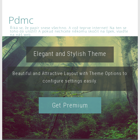
Pdmc
Říká se, že papír snese všechno. A což teprve internet! Na ten se
toho dá uložit! A pokud nechcete někomu skočit na špek, vsaďte
na náš web.
Elegant and Stylish Theme
Beautiful and Attractive Layout with Theme Options to
configure settings easily.
Get Premium