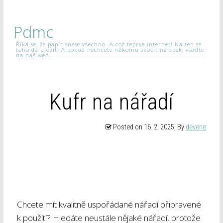
Pdmc
Říká se, že papír snese všechno. A což teprve internet! Na ten se
toho dá uložit! A pokud nechcete někomu skočit na špek, vsaďte
na náš web.
Kufr na nářadí
Posted on
16. 2. 2025
, By
devene
Chcete mít kvalitně uspořádané nářadí připravené
k použití? Hledáte neustále nějaké nářadí, protože