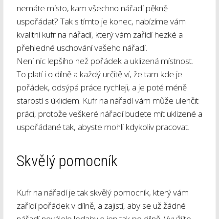
nemáte místo, kam všechno nářadí pěkně
uspořádat? Tak s tímto je konec, nabízíme vám
kvalitní kufr na nářadí, který vám zařídí hezké a
přehledné uschování vašeho nářadí.
Není nic lepšího než pořádek a uklizená místnost.
To platí i o dílně a každý určitě ví, že tam kde je
pořádek, odsýpá práce rychleji, a je poté méně
starostí s úklidem.
Kufr na nářadí
vám může ulehčit
práci, protože veškeré nářadí budete mít uklizené a
uspořádané tak, abyste mohli kdykoliv pracovat.
Skvělý pomocník
Kufr na nářadí je tak skvělý pomocník, který vám
zařídí pořádek v dílně, a zajistí, aby se už žádné
nářadí neválelo ledabyle jen tak po dílně. Využijte