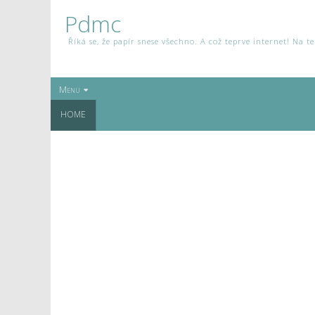
Pdmc
Říká se, že papír snese všechno. A což teprve internet! Na 
Menu
HOME