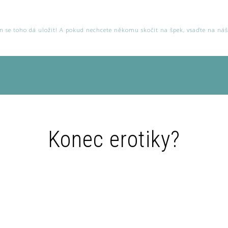
ten se toho dá uložit! A pokud nechcete někomu skočit na špek, vsaďte na ná
Konec erotiky?