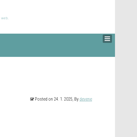
š web.
Posted on
24. 1. 2025
, By
devene