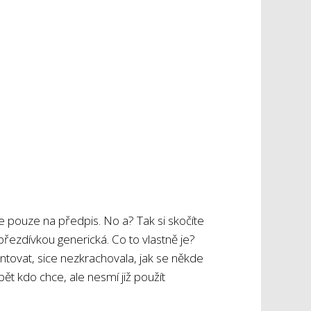
 je pouze na předpis. No a? Tak si skočíte
 přezdívkou generická. Co to vlastně je?
entovat, sice nezkrachovala, jak se někde
bět kdo chce, ale nesmí již použít