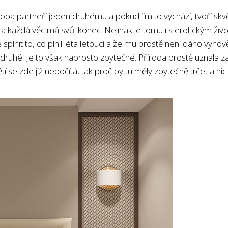
oba partneři jeden druhému a pokud jim to vychází, tvoří skv
 a každá věc má svůj konec. Nejinak je tomu i s erotickým ži
splnit to, co plnil léta letoucí a že mu prostě není dáno vyho
 druhé. Je to však naprosto zbytečné. Příroda prostě uznala z
tí se zde již nepočítá, tak proč by tu měly zbytečně trčet a nic