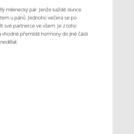
ělý milenecký pár. Jenže každé slunce
votem u pánů. Jednoho večera se po
vět své partnerce ve všem. Je z toho
a vhodné přemístit hormony do jiné části
 nedělat.