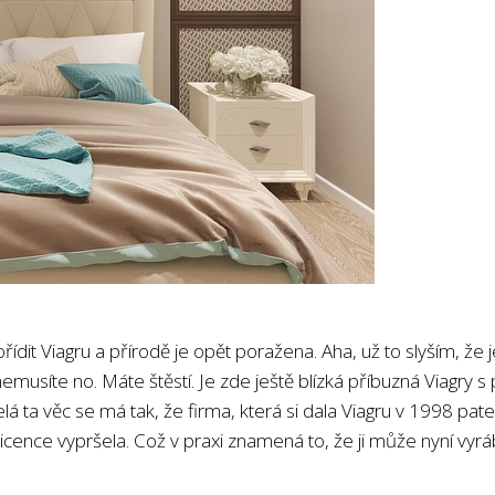
ořídit Viagru a přírodě je opět poražena. Aha, už to slyším, že
emusíte no. Máte štěstí. Je zde ještě blízká příbuzná Viagry s
lá ta věc se má tak, že firma, která si dala Viagru v 1998 pat
licence vypršela. Což v praxi znamená to, že ji může nyní vyrá