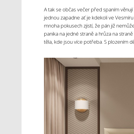
A tak se občas večer před spaním věnují 
jednou zapadne ať je kdekoli ve Vesmíru
mnoha pokusech zjistí, že pán již nemůže 
panika na jedné straně a hrůza na straně
těla, kde jsou více potřeba. S plozením dě