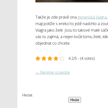
Takže je zde právě ona
generická Viagra
mají potíže s erekcí to jistě nadchlo a zouf
Viagra jako želé. Jsou to takové malé sá
vás to zajímá, a nejen kvůli tomu želé,
objednat co chcete.
4.2/5 - (4 votes)
←
Bereme si peníze
Hledat
Hledat