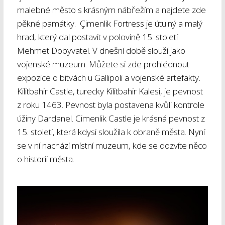
malebné město s krásným nábřežím a najdete zde
pěkné památky. Çimenlik Fortress je útulný a malý
hrad, který dal postavit v polovině 15. století
Mehmet Dobyvatel. V dnešní době slouží jako
vojenské muzeum. Můžete si zde prohlédnout
expozice o bitvách u Gallipoli a vojenské artefakty.
Kilitbahir Castle, turecky Kilitbahir Kalesi, je pevnost
z roku 1463. Pevnost byla postavena kvůli kontrole
úžiny Dardanel. Cimenlik Castle je krásná pevnost z
15. století, která kdysi sloužila k obraně města. Nyní
se v ní nachází místní muzeum, kde se dozvíte něco
o historii města.