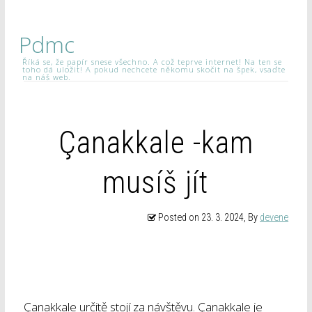
Pdmc
Říká se, že papír snese všechno. A což teprve internet! Na ten se
toho dá uložit! A pokud nechcete někomu skočit na špek, vsaďte
na náš web.
Çanakkale -kam
musíš jít
Posted on
23. 3. 2024
, By
devene
Çanakkale určitě stojí za návštěvu. Çanakkale je