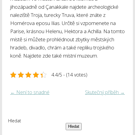
jihozápadně od Çanakkale najdete archeologické
naleziště Troja, turecky Truva, které znáte z
Homérova eposu Ilias. Určitě si vzpomenete na
Parise, krásnou Helenu, Hektora a Achilla. Na tomto
místě si můžete prohlédnout zbytky městských
hradeb, divadlo, chrám a také repliku trojského
koně. Najdete zde také místní muzeum.
4.4/5 - (14 votes)
←
Není to snadné
Skutečný příběh
→
Hledat
Hledat